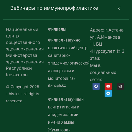
Вебинары по иммунопрофилактике
Национальный
Филиалы
Адрес: г.Астана,
центр
ул. А.Иманова
Филиал «Научно-
общественного
11, БЦ
практический центр
здравоохранения
«Нурсаулет 1» 3
Министерства
санитарно-
этаж
здравоохранения
эпидемиологической
Мы в
Республики
экспертизы и
социальных
Казахстан
мониторинга»
сетях
rk-ncph.kz
© Copyright 2025
- hls.kz - all rights
Филиал «Научный
reserved.
центр гигиены и
эпидемиологии
имени Хамзы
Жуматова»