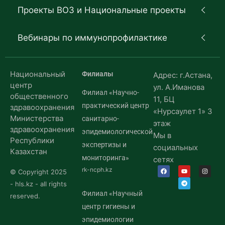
Проекты ВОЗ и Национальные проекты
Вебинары по иммунопрофилактике
Национальный
Филиалы
Адрес: г.Астана,
центр
ул. А.Иманова
Филиал «Научно-
общественного
11, БЦ
практический центр
здравоохранения
«Нурсаулет 1» 3
Министерства
санитарно-
этаж
здравоохранения
эпидемиологической
Мы в
Республики
экспертизы и
социальных
Казахстан
мониторинга»
сетях
rk-ncph.kz
© Copyright 2025
- hls.kz - all rights
Филиал «Научный
reserved.
центр гигиены и
эпидемиологии