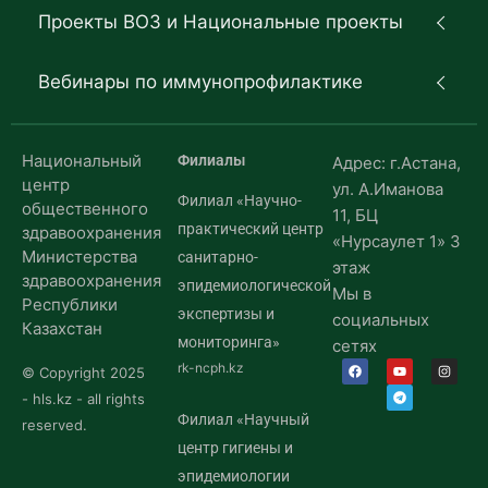
Проекты ВОЗ и Национальные проекты
Вебинары по иммунопрофилактике
Национальный
Филиалы
Адрес: г.Астана,
центр
ул. А.Иманова
Филиал «Научно-
общественного
11, БЦ
практический центр
здравоохранения
«Нурсаулет 1» 3
Министерства
санитарно-
этаж
здравоохранения
эпидемиологической
Мы в
Республики
экспертизы и
социальных
Казахстан
мониторинга»
сетях
rk-ncph.kz
© Copyright 2025
- hls.kz - all rights
Филиал «Научный
reserved.
центр гигиены и
эпидемиологии