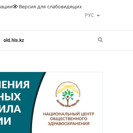
нации
Версия для слабовидящих
РУС
ҚАЗ
old.hls.kz