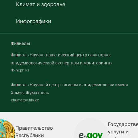
Климат и здоровье
Инфографики
Филиалы
Филиал «Научно-практический центр санитарно-
эпидемиологической экспертизы и мониторинга»
rk-ncph.kz
Филиал «Научный центр гигиены и эпидемиологии имени
Хамзы Жуматова»
zhumatov.hls.kz
Государственные
вительство
услуги и
публики