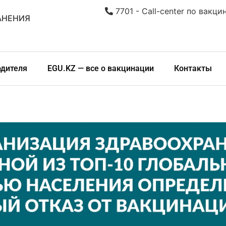
7701 - Call-center по вакци
АНЕНИЯ
одителя
EGU.KZ — все о вакцинации
Контакты