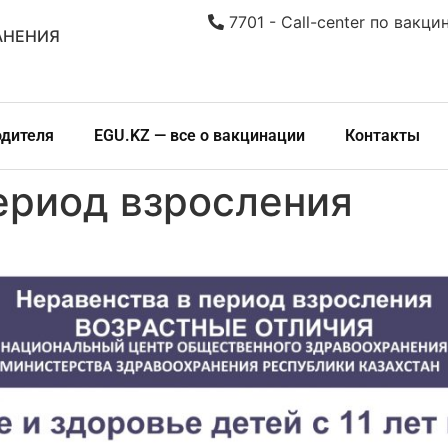
7701 - Call-center по вакци
АНЕНИЯ
одителя
EGU.KZ — все о вакцинации
Контакты
ериод взросления