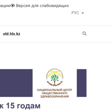
нации
Версия для слабовидящих
РУС
ҚАЗ
old.hls.kz