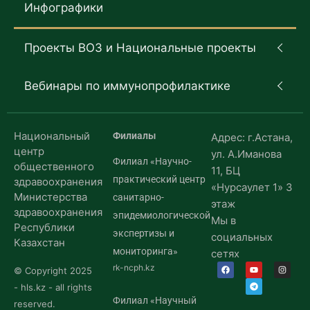
Инфографики
Проекты ВОЗ и Национальные проекты
Вебинары по иммунопрофилактике
Национальный
Филиалы
Адрес: г.Астана,
центр
ул. А.Иманова
Филиал «Научно-
общественного
11, БЦ
практический центр
здравоохранения
«Нурсаулет 1» 3
Министерства
санитарно-
этаж
здравоохранения
эпидемиологической
Мы в
Республики
экспертизы и
социальных
Казахстан
мониторинга»
сетях
rk-ncph.kz
© Copyright 2025
- hls.kz - all rights
Филиал «Научный
reserved.