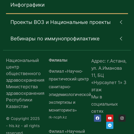
Инфографики
Проекты ВОЗ и Национальные проекты
Вебинары по иммунопрофилактике
Национальный
Филиалы
Адрес: г.Астана,
центр
ул. А.Иманова
Филиал «Научно-
общественного
11, БЦ
практический центр
здравоохранения
«Нурсаулет 1» 3
Министерства
санитарно-
этаж
здравоохранения
эпидемиологической
Мы в
Республики
экспертизы и
социальных
Казахстан
мониторинга»
сетях
rk-ncph.kz
© Copyright 2025
- hls.kz - all rights
Филиал «Научный
reserved.