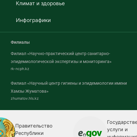
Климат и здоровье
Инфографики
Филиалы
Филиал «Научно-практический центр санитарно-
эпидемиологической экспертизы и мониторинга»
rk-ncph.kz
Филиал «Научный центр гигиены и эпидемиологии имени
Хамзы Жуматова»
zhumatov.hls.kz
Государств
Правительство
услуги и
Республики
информаци