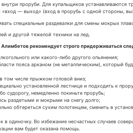
 внутри проруби. Для купальщиков устанавливаются т
«вход — выход» (вход в прорубь с одной стороны, вых
вать специальные раздевалки для смены мокрых плаво
ей и другой тяжелой техники на лед.
 Алимбетов рекомендует строго придерживаться сле
алкогольного или какого-либо другого опьянения;
ласти пояса арканом (не металлическим), который бу
 в том числе прыжком головой вниз;
ециально установленной лестнице и подходить к прор
бо судорогу, немедленно покиньте прорубь;
сь раздетыми и мокрыми на снегу долго;
ьно обтереться сухим полотенцем, сменить в установ
ок в одиночку. Во избежание несчастных случаев совер
уации вам будет оказана помощь.