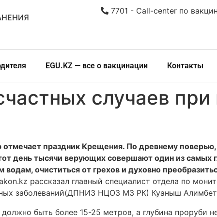
7701 - Call-center по вакци
АНЕНИЯ
одителя
EGU.KZ — все о вакцинации
Контакты
счастных случаев при 
р отмечает праздник Крещения. По древнему поверью, 
тот день тысячи верующих совершают один из самых г
водам, очиститься от грехов и духовно преобразитьс
akon.kz рассказал главный специалист отдела по мони
ных заболеваний(ДПНИЗ НЦОЗ МЗ РК) Куаныш Алимбет
е должно быть более 15-25 метров, а глубина проруби н