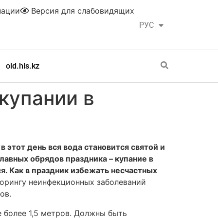
нации
Версия для слабовидящих
РУС
ҚАЗ
old.hls.kz
купании в
в этот день вся вода становится святой и
лавных обрядов праздника – купание в
я. Как в праздник избежать несчастных
торингу неинфекционных заболеваний
ов.
е более 1,5 метров. Должны быть