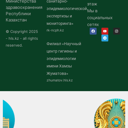
Министерства
санитарно-
этаж
здравоохранения
эпидемиологической
Мы в
Республики
экспертизы и
социальных
Казахстан
мониторинга»
сетях
rk-ncph.kz
© Copyright 2025
- hls.kz - all rights
Филиал «Научный
reserved.
центр гигиены и
эпидемиологии
имени Хамзы
Жуматова»
zhumatov.hls.kz