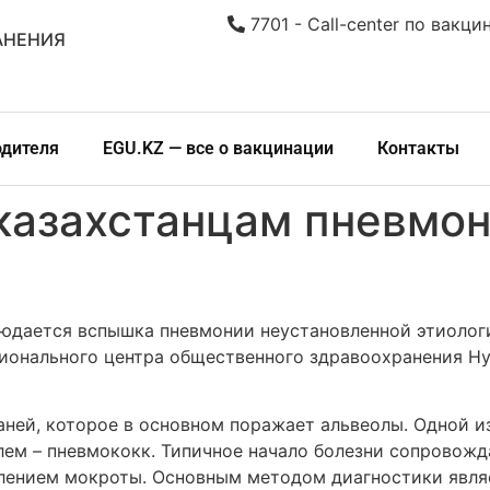
7701 - Call-center по вакци
АНЕНИЯ
одителя
EGU.KZ — все о вакцинации
Контакты
 казахстанцам пневмон
дается вспышка пневмонии неустановленной этиологии
ионального центра общественного здравоохранения Н
аней, которое в основном поражает альвеолы. Одной и
лем – пневмококк. Типичное начало болезни сопровож
елением мокроты. Основным методом диагностики явля