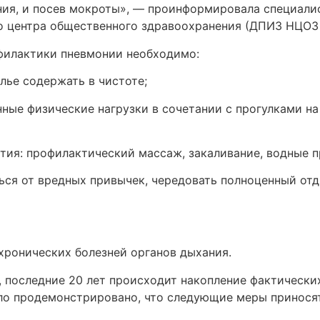
ения, и посев мокроты», — проинформировала специал
о центра общественного здравоохранения (ДПИЗ НЦОЗ
филактики пневмонии необходимо:
лье содержать в чистоте;
ные физические нагрузки в сочетании с прогулками н
ия: профилактический массаж, закаливание, водные п
ться от вредных привычек, чередовать полноценный о
хронических болезней органов дыхания.
, последние 20 лет происходит накопление фактически
ло продемонстрировано, что следующие меры приносят