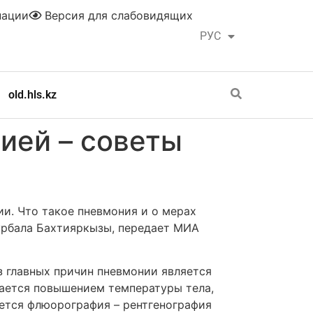
нации
Версия для слабовидящих
РУС
ҚАЗ
old.hls.kz
ией – советы
. Что такое пневмония и о мерах
урбала Бахтияркызы, передает МИА
з главных причин пневмонии является
дается повышением температуры тела,
ется флюорография – рентгенография