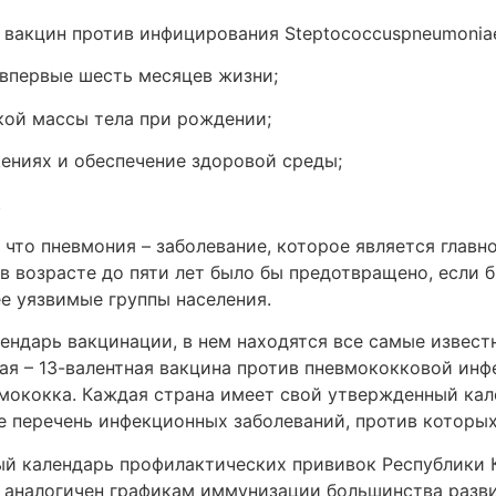
 вакцин против инфицирования Steptococcuspneumoniae 
впервые шесть месяцев жизни;
кой массы тела при рождении;
ениях и обеспечение здоровой среды;
.
что пневмония – заболевание, которое является главн
в возрасте до пяти лет было бы предотвращено, если
е уязвимые группы населения.
лендарь вакцинации, в нем находятся все самые извес
вая – 13-валентная вакцина против пневмококковой инф
вмококка. Каждая страна имеет свой утвержденный ка
е перечень инфекционных заболеваний, против которых
ый календарь профилактических прививок Республики 
 аналогичен графикам иммунизации большинства развит