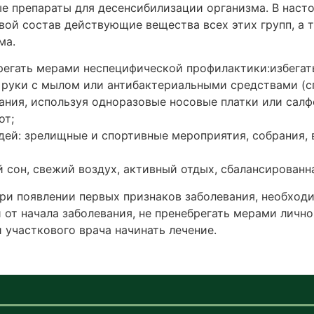
е препараты для десенсибилизации организма. В наст
вой состав действующие вещества всех этих групп, а 
ма.
регать мерами неспецифической профилактики:избегат
ь руки с мылом или антибактериальными средствами (
хания, используя одноразовые носовые платки или салф
от;
ей: зрелищные и спортивные мероприятия, собрания, в
 сон, свежий воздух, активный отдых, сбалансированн
и появлении первых признаков заболевания, необход
 от начала заболевания, не пренебрегать мерами лично
участкового врача начинать лечение.