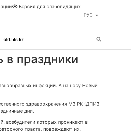
нации
Версия для слабовидящих
РУС
ҚАЗ
old.hls.kz
ь в праздники
азнообразных инфекций. А на носу Новый
ественного здравоохранения МЗ РК (ДПИЗ
аздничные дни.
й, возбудители которых проникают в
раторного тракта, повреждают их,