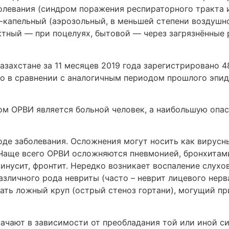
левания (синдром поражения респираторного тракта 
капельный (аэрозольный, в меньшей степени воздушно
тный — при поцелуях, бытовой — через загрязнённые р
захстане за 11 месяцев 2019 года зарегистрировано 4
о в сравнении с аналогичным периодом прошлого эпид се
ом ОРВИ является больной человек, а наибольшую опас
е заболевания. Осложнения могут носить как вирусный
Чаще всего ОРВИ осложняются пневмонией, бронхитам
инусит, фронтит. Нередко возникает воспаление слухов
азличного рода невриты (часто – неврит лицевого нерва
ть ложный круп (острый стеноз гортани), могущий пр
значают в зависимости от преобладания той или иной