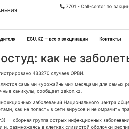
7701 - Call-center по вакци
АНЕНИЯ
одителя
EGU.KZ — все о вакцинации
Контакты
остуд: как не заболет
егистрировано 483270 случаев ОРВИ.
 являются самыми «урожайными» месяцами для самых р
чные каникулы, сообщает zakon.kz.
инфекционных заболеваний Национального центра общ
ами, как не попасть в сети вирусов и не омрачить пр
З) — сборная группа острых инфекционных заболевани
и и, размножаясь в клетках слизистой оболочки респи