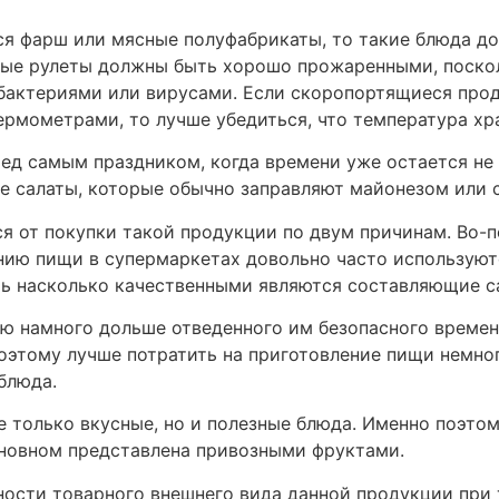
ся фарш или мясные полуфабрикаты, то такие блюда д
ные рулеты должны быть хорошо прожаренными, поскол
актериями или вирусами. Если скоропортящиеся проду
рмометрами, то лучше убедиться, что температура хр
ед самым праздником, когда времени уже остается не 
е салаты, которые обычно заправляют майонезом или 
от покупки такой продукции по двум причинам. Во-пер
нию пищи в супермаркетах довольно часто используют
ить насколько качественными являются составляющие с
ую намного дольше отведенного им безопасного времен
оэтому лучше потратить на приготовление пищи немног
блюда.
е только вкусные, но и полезные блюда. Именно поэт
сновном представлена привозными фруктами.
нности товарного внешнего вида данной продукции при 