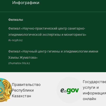
Инфографики
Филиалы
Филиал «Научно-практический центр санитарно-
эпидемиологической экспертизы и мониторинга»
rk-ncph.kz
Филиал «Научный центр гигиены и эпидемиологии имени
Хамзы Жуматова»
zhumatov.hls.kz
Государств
Правительство
услуги и
Республики
информаци
Казахстан
онлайн