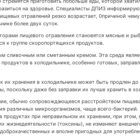
 стремятся приготовить побольше еды, которой хватил
разиться на здоровье. Специалисты ДПИЗ информируют
ищевых отравлений резко возрастает, 0причиной чему
нике более двух суток.
торами пищевого отравления становятся мясные и рыб
ся к группе скоропортящихся продуктов.
тым сливочным или сметанным кремом. Эта среда явля
 продуктов в холодильнике, особенно готовых, заправ
ок их хранения в холодильнике может быть продлен до 
ы, поскольку даже без заправки их лучше хранить в хо
ние, обычно сопровождающееся расстройством пищева
ния различных микроорганизмов, чаще всего-бактери
в продуктах при неправильном их хранении, при этом,
х жизнедеятельности (токсины), не изменяют внешнег
е доброкачественных и вполне пригодных для употребл