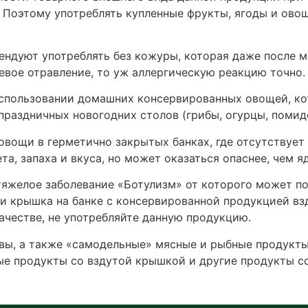
Поэтому употреблять купленные фрукты, ягоды и овощ
ндуют употреблять без кожуры, которая даже после 
евое отравление, то уж аллергическую реакцию точно.
спользовании домашних консервированных овощей, ко
раздничных новогодних столов (грибы, огурцы, помид
ощи в герметично закрытых банках, где отсутствует в
та, запаха и вкуса, но может оказаться опаснее, чем я
 тяжелое заболевание «Ботулизм» от которого может п
сли крышка на банке с консервированной продукцией вз
ачестве, не употребляйте данную продукцию.
ы, а также «самодельные» мясные и рыбные продукты 
ые продукты со вздутой крышкой и другие продукты с