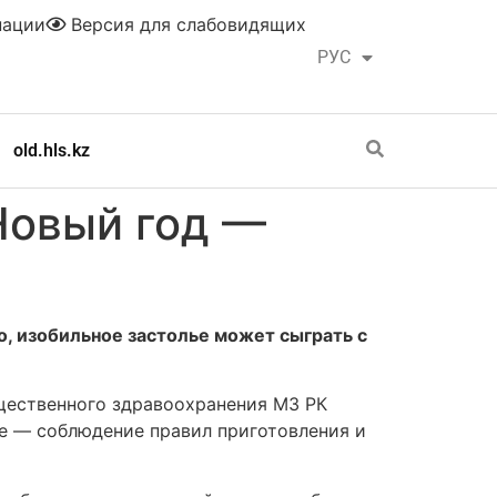
нации
Версия для слабовидящих
РУС
ҚАЗ
old.hls.kz
Новый год —
, изобильное застолье может сыграть с
щественного здравоохранения МЗ РК
е — соблюдение правил приготовления и