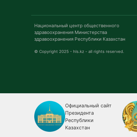
Национальный центр общественного
здравоохранения Министерства
здравоохранения Республики Казахстан
© Copyright 2025 - hls.kz - all rights reserved.
я
Официальный сайт
ия о
Президента
Республики
огии
Казахстан