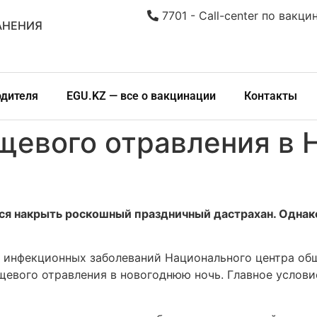
7701 - Call-center по вакци
АНЕНИЯ
одителя
EGU.KZ — все о вакцинации
Контакты
щевого отравления в 
ся накрыть роскошный праздничный дастрахан. Однако
 инфекционных заболеваний Национального центра об
щевого отравления в новогоднюю ночь. Главное услови