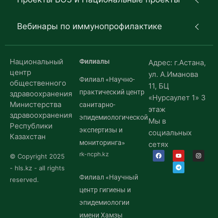
Вебинары по иммунопрофилактике
Национальный
Филиалы
Адрес: г.Астана,
центр
ул. А.Иманова
Филиал «Научно-
общественного
11, БЦ
практический центр
здравоохранения
«Нурсаулет 1» 3
Министерства
санитарно-
этаж
здравоохранения
эпидемиологической
Мы в
Республики
экспертизы и
социальных
Казахстан
мониторинга»
сетях
rk-ncph.kz
© Copyright 2025
- hls.kz - all rights
Филиал «Научный
reserved.
центр гигиены и
эпидемиологии
имени Хамзы