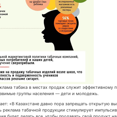
еклама табака в местах продаж служит эффективному 
язвимые группы населения — дети и молодежь.
т: «В Казахстане давно пора запрещать открытую вык
едь реклама табачной продукции стимулирует импульси
ия будет делать все, чтобы продавать свой продукт на