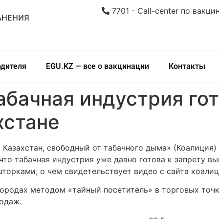
7701 - Call-center по вакци
АНЕНИЯ
одителя
EGU.KZ — все о вакцинации
Контакты
абачная индустрия гот
хстане
Казахстан, свободный от табачного дыма» (Коалиция)
что табачная индустрия уже давно готова к запрету в
торками, о чем свидетельствует видео с сайта коалиц
городах методом «тайный посетитель» в торговых точк
родаж.