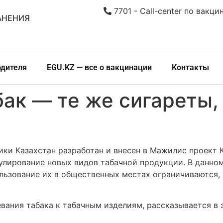
7701 - Call-center по вакци
АНЕНИЯ
одителя
EGU.KZ — все о вакцинации
Контакты
ак — те же сигареты,
ки Казахстан разработан и внесен в Мажилис проект К
улирование новых видов табачной продукции. В данно
ользование их в общественных местах ограничиваются
ания табака к табачным изделиям, рассказывается в э