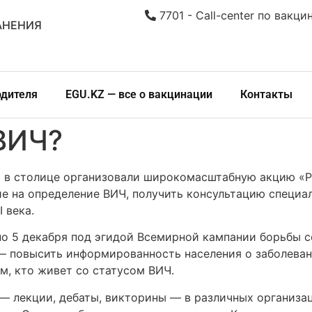
7701 - Call-center по вакци
АНЕНИЯ
одителя
EGU.KZ — все о вакцинации
Контакты
 ВИЧ?
м в столице организовали широкомасштабную акцию «
е на определение ВИЧ, получить консультацию специа
 века.
 по 5 декабря под эгидой Всемирной кампании борьбы
 повысить информированность населения о заболевани
м, кто живет со статусом ВИЧ.
лекции, дебаты, викторины — в различных организаци