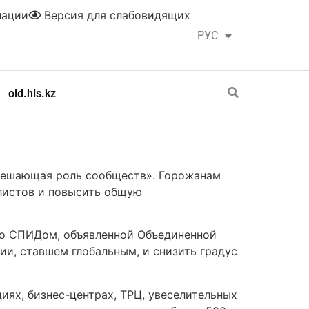
нации
Версия для слабовидящих
РУС
ҚАЗ
old.hls.kz
Решающая роль сообществ». Горожанам
листов и повысить общую
 со СПИДом, объявленной Объединенной
и, ставшем глобальным, и снизить градус
ях, бизнес-центрах, ТРЦ, увеселительных