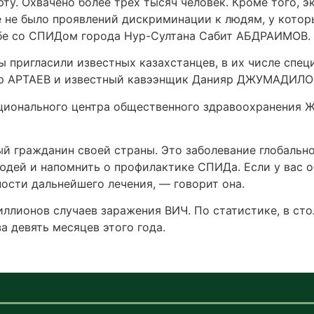
орту. Охвачено более трех тысяч человек. Кроме того,
е не было проявлений дискриминации к людям, у котор
бе со СПИДом города Нур-Султана Сабит ­АБДРАИМОВ.
ы пригласили известных казахстанцев, в их числе сп
яр АРТАЕВ и известный кавээнщик Данияр ДЖУМАДИЛО
ационального центра общественного здравоохранения
й гражданин своей страны. Это заболевание глобальн
дей и напомнить о профилактике ­С­ПИ­Да. Если у вас 
ости дальнейшего лечения, — говорит она.
ллионов случаев заражения ВИЧ. По статистике, в сто
а девять месяцев этого года.