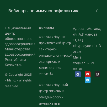
Вебинары по иммунопрофилактике
Национальный
Филиалы
Адрес: г.Астана,
центр
ул. А.Иманова
Филиал «Научно-
общественного
11, БЦ
практический центр
здравоохранения
«Нурсаулет 1» 3
Министерства
санитарно-
этаж
здравоохранения
эпидемиологической
Мы в
Республики
экспертизы и
социальных
Казахстан
мониторинга»
сетях
rk-ncph.kz
© Copyright 2025
- hls.kz - all rights
Филиал «Научный
reserved.
центр гигиены и
эпидемиологии
имени Хамзы