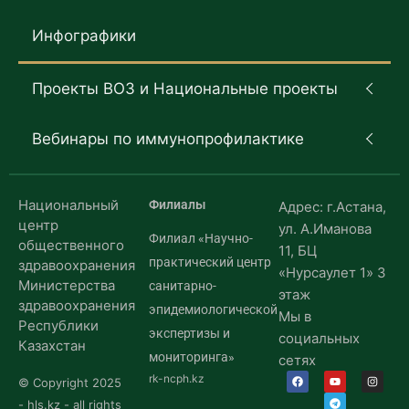
Инфографики
Проекты ВОЗ и Национальные проекты
Вебинары по иммунопрофилактике
Национальный
Филиалы
Адрес: г.Астана,
центр
ул. А.Иманова
Филиал «Научно-
общественного
11, БЦ
практический центр
здравоохранения
«Нурсаулет 1» 3
Министерства
санитарно-
этаж
здравоохранения
эпидемиологической
Мы в
Республики
экспертизы и
социальных
Казахстан
мониторинга»
сетях
rk-ncph.kz
© Copyright 2025
- hls.kz - all rights