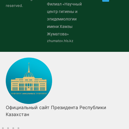
Филиал «Научный
reserved.
центр гигиены и
эпидемиологии
имени Хамзы
Жуматова»
zhumatov.hls.kz
 Республики
Правительство Республики Каза