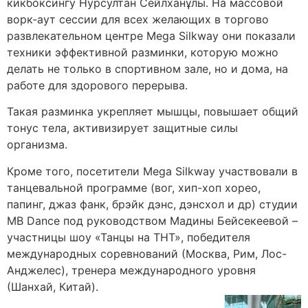
кикбоксингу Нурсултан Сейлханұлы. На массовой
ворк-аут сессии для всех желающих в торгово
развлекательном центре Mega Silkway они показали
техники эффективной разминки, которую можно
делать не только в спортивном зале, но и дома, на
работе для здорового перерыва.
Такая разминка укрепляет мышцы, повышает общий
тонус тела, активизирует защитные силы
организма.
Кроме того, посетители Mega Silkwaу участвовали в
танцевальной программе (вог, хип-хоп хорео,
папинг, джаз фанк, брэйк дэнс, дэнсхол и др) студии
MB Dance под руководством Мадины Бейсекеевой –
участницы шоу «Танцы на ТНТ», победителя
международных соревнований (Москва, Рим, Лос-
Анджелес), тренера международного уровня
(Шанхай, Китай).