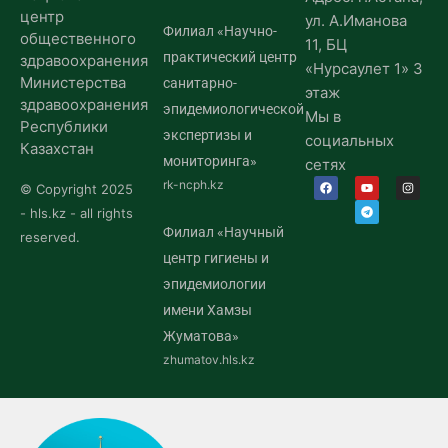
центр
ул. А.Иманова
Филиал «Научно-
общественного
11, БЦ
практический центр
здравоохранения
«Нурсаулет 1» 3
Министерства
санитарно-
этаж
здравоохранения
эпидемиологической
Мы в
Республики
экспертизы и
социальных
Казахстан
мониторинга»
сетях
rk-ncph.kz
© Copyright 2025
- hls.kz - all rights
Филиал «Научный
reserved.
центр гигиены и
эпидемиологии
имени Хамзы
Жуматова»
zhumatov.hls.kz