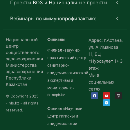
Проекты ВОЗ и Национальные проекты
Вебинары по иммунопрофилактике
Национальный
Филиалы
Адрес: г.Астана,
центр
ул. А.Иманова
Филиал «Научно-
общественного
11, БЦ
практический центр
здравоохранения
«Нурсаулет 1» 3
Министерства
санитарно-
этаж
здравоохранения
эпидемиологической
Мы в
Республики
экспертизы и
социальных
Казахстан
мониторинга»
сетях
rk-ncph.kz
© Copyright 2025
- hls.kz - all rights
Филиал «Научный
reserved.
центр гигиены и
эпидемиологии