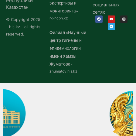
Республики
экспертизы и
социальных
Казахстан
мониторинга»
сетях
rk-ncph.kz
© Copyright 2025
- hls.kz - all rights
Филиал «Научный
reserved.
центр гигиены и
эпидемиологии
имени Хамзы
Жуматова»
zhumatov.hls.kz