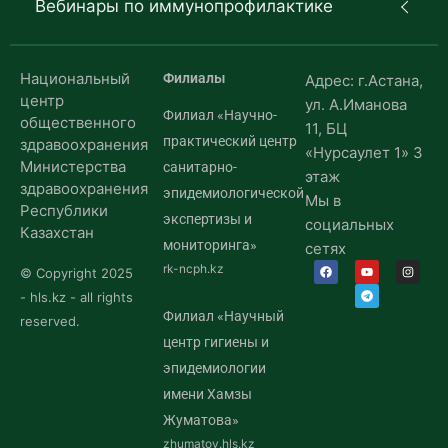
Вебинары по иммунопрофилактике
Национальный
Филиалы
Адрес: г.Астана,
центр
ул. А.Иманова
Филиал «Научно-
общественного
11, БЦ
практический центр
здравоохранения
«Нурсаулет 1» 3
Министерства
санитарно-
этаж
здравоохранения
эпидемиологической
Мы в
Республики
экспертизы и
социальных
Казахстан
мониторинга»
сетях
rk-ncph.kz
© Copyright 2025
- hls.kz - all rights
Филиал «Научный
reserved.
центр гигиены и
эпидемиологии
имени Хамзы
Жуматова»
zhumatov.hls.kz