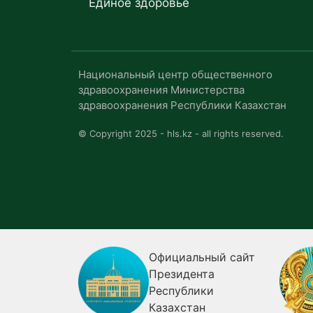
Единое здоровье
Национальный центр общественного
здравоохранения Министерства
здравоохранения Республики Казахстан
© Copyright 2025 - hls.kz - all rights reserved.
я
Официальный сайт
ия о
Президента
Республики
огии
Казахстан