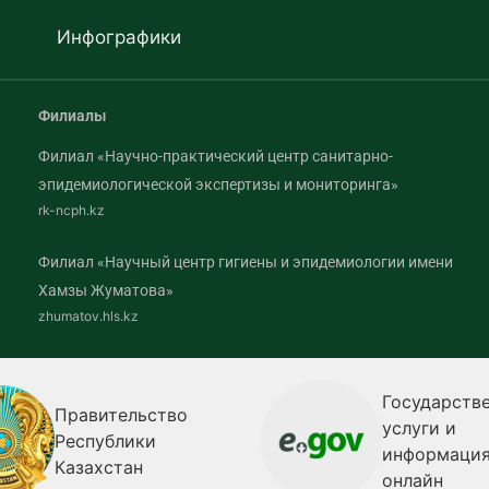
Инфографики
Филиалы
Филиал «Научно-практический центр санитарно-
эпидемиологической экспертизы и мониторинга»
rk-ncph.kz
Филиал «Научный центр гигиены и эпидемиологии имени
Хамзы Жуматова»
zhumatov.hls.kz
Государств
Правительство
услуги и
Республики
информаци
Казахстан
онлайн