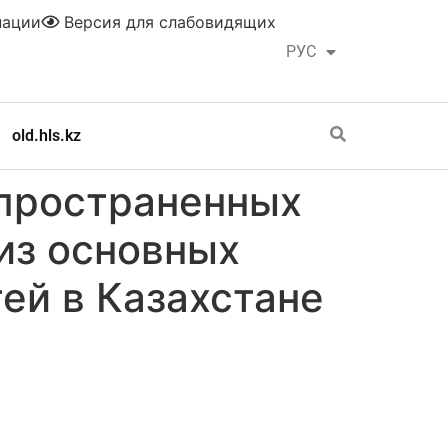
нации
Версия для слабовидящих
РУС
ҚАЗ
old.hls.kz
спространенных
из основных
ей в Казахстане