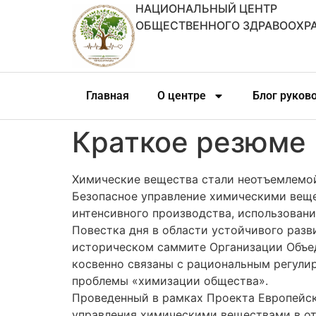
НАЦИОНАЛЬНЫЙ ЦЕНТР
ОБЩЕСТВЕННОГО ЗДРАВООХР
Главная
О центре
Блог руков
Краткое резюме
Химические вещества стали неотъемлемой
Безопасное управление химическими вещ
интенсивного производства, использовани
Повестка дня в области устойчивого разв
историческом саммите Организации Объеди
косвенно связаны с рациональным регули
проблемы «химизации общества».
Проведенный в рамках Проекта Европейск
управления химическими веществами в от