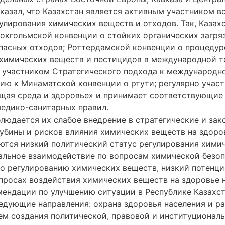
азал, что Казахстан является активным участником в
улирования химических веществ и отходов. Так, Казах
окгольмской конвенции о стойких органических загряз
опасных отходов; Роттердамской конвенции о процедур
 химических веществ и пестицидов в международной т
 участником Стратегического подхода к международн
ию к Минаматской конвенции о ртути; регулярно учас
ая среда и здоровье» и принимает соответствующие о
едико-санитарных правил.
блюдается их слабое внедрение в стратегические и за
лубины и рисков влияния химических веществ на здор
ся низкий политический статус регулирования химич
льное взаимодействие по вопросам химической безоп
 регулированию химических веществ, низкий потенци
просах воздействия химических веществ на здоровье 
мендации по улучшению ситуации в Республике Казахс
дующие направления: охрана здоровья населения и ра
м создания политической, правовой и институциональ