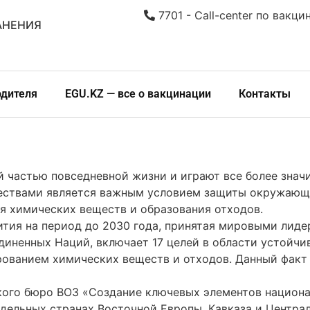
7701 - Call-center по вакци
АНЕНИЯ
одителя
EGU.KZ — все о вакцинации
Контакты
 частью повседневной жизни и играют все более знач
ествами является важным условием защиты окружающе
я химических веществ и образования отходов.
ития на период до 2030 года, принятая мировыми лидер
ненных Наций, включает 17 целей в области устойчив
рованием химических веществ и отходов. Данный факт
ого бюро ВОЗ «Создание ключевых элементов национа
дельных странах Восточной Европы, Кавказа и Централ