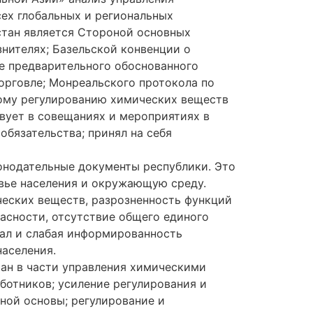
сех глобальных и региональных
стан является Стороной основных
нителях; Базельской конвенции о
е предварительного обоснованного
орговле; Монреальского протокола по
ому регулированию химических веществ
твует в совещаниях и мероприятиях в
бязательства; принял на себя
конодательные документы республики. Это
овье населения и окружающую среду.
еских веществ, разрозненность функций
асности, отсутствие общего единого
ал и слабая информированность
населения.
тан в части управления химическими
ботников; усиление регулирования и
ной основы; регулирование и