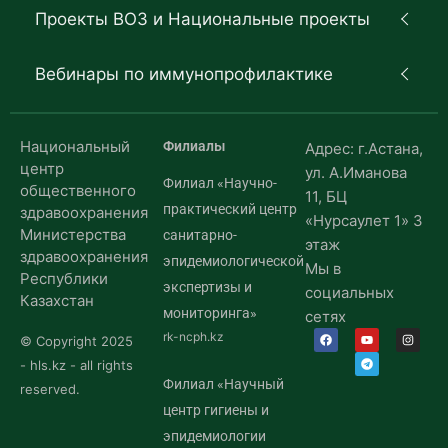
Проекты ВОЗ и Национальные проекты
Вебинары по иммунопрофилактике
Национальный
Филиалы
Адрес: г.Астана,
центр
ул. А.Иманова
Филиал «Научно-
общественного
11, БЦ
практический центр
здравоохранения
«Нурсаулет 1» 3
Министерства
санитарно-
этаж
здравоохранения
эпидемиологической
Мы в
Республики
экспертизы и
социальных
Казахстан
мониторинга»
сетях
rk-ncph.kz
© Copyright 2025
- hls.kz - all rights
Филиал «Научный
reserved.
центр гигиены и
эпидемиологии