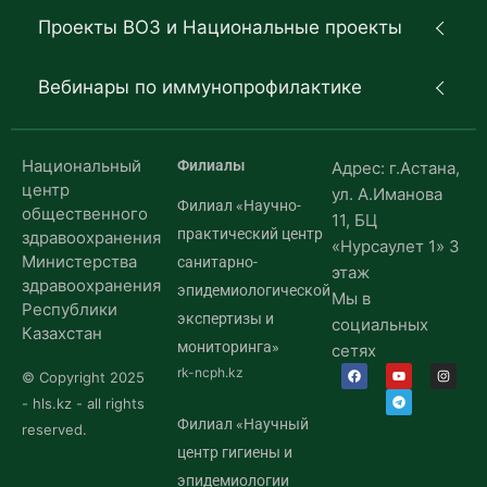
Проекты ВОЗ и Национальные проекты
Вебинары по иммунопрофилактике
Национальный
Филиалы
Адрес: г.Астана,
центр
ул. А.Иманова
Филиал «Научно-
общественного
11, БЦ
практический центр
здравоохранения
«Нурсаулет 1» 3
Министерства
санитарно-
этаж
здравоохранения
эпидемиологической
Мы в
Республики
экспертизы и
социальных
Казахстан
мониторинга»
сетях
rk-ncph.kz
© Copyright 2025
- hls.kz - all rights
Филиал «Научный
reserved.
центр гигиены и
эпидемиологии