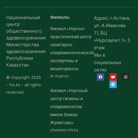
Национальный
Филиалы
Адрес: г.Астана,
центр
ул. А.Иманова
Филиал «Научно-
общественного
11, БЦ
практический центр
здравоохранения
«Нурсаулет 1» 3
Министерства
санитарно-
этаж
здравоохранения
эпидемиологической
Мы в
Республики
экспертизы и
социальных
Казахстан
мониторинга»
сетях
rk-ncph.kz
© Copyright 2025
- hls.kz - all rights
Филиал «Научный
reserved.
центр гигиены и
эпидемиологии
имени Хамзы
Жуматова»
zhumatov.hls.kz