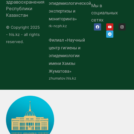
здравоохранения
эпидемиологической
Мы в
Республики
экспертизы и
социальных
Казахстан
мониторинга»
сетях
rk-ncph.kz
© Copyright 2025
- hls.kz - all rights
Филиал «Научный
reserved.
центр гигиены и
эпидемиологии
имени Хамзы
Жуматова»
zhumatov.hls.kz