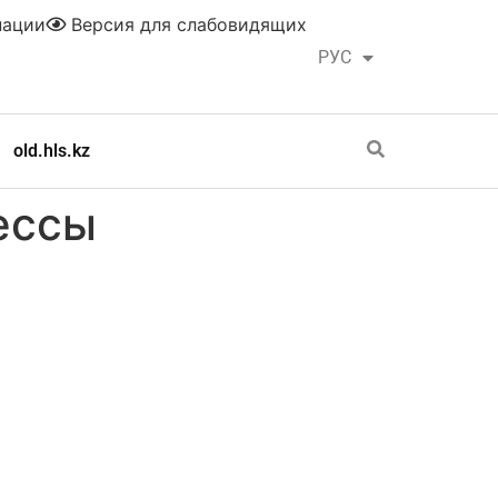
нации
Версия для слабовидящих
РУС
ҚАЗ
old.hls.kz
ессы