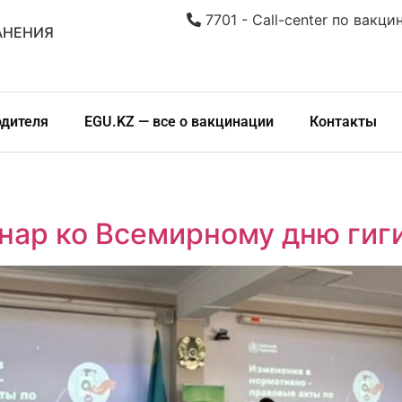
7701 - Call-center по вакци
АНЕНИЯ
одителя
EGU.KZ — все о вакцинации
Контакты
ар ко Всемирному дню гиг