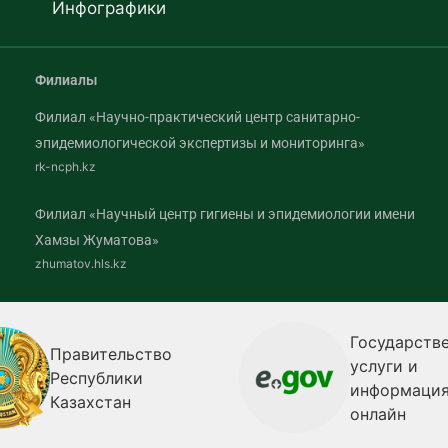
Инфографики
Филиалы
Филиал «Научно-практический центр санитарно-
эпидемиологической экспертизы и мониторинга»
rk-ncph.kz
Филиал «Научный центр гигиены и эпидемиологии имени
Хамзы Жуматова»
zhumatov.hls.kz
Государств
Правительство
услуги и
Республики
информаци
Казахстан
онлайн