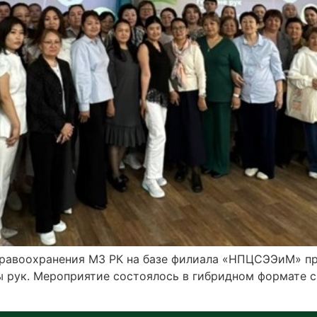
дравоохранения МЗ РК на базе филиала «НПЦСЭЭиМ» пр
 рук. Мероприятие состоялось в гибридном формате с