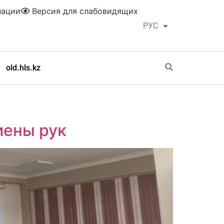
нации
Версия для слабовидящих
РУС
ҚАЗ
old.hls.kz
иены рук