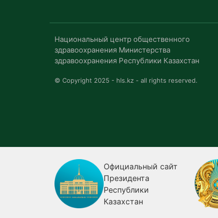
Национальный центр общественного
здравоохранения Министерства
здравоохранения Республики Казахстан
© Copyright 2025 - hls.kz - all rights reserved.
я
Официальный сайт
ия о
Президента
Республики
огии
Казахстан