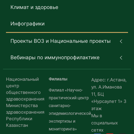
Климат и здоровье
Инфографики
Проекты ВОЗ и Национальные проекты
Вебинары по иммунопрофилактике
Национальный
Филиалы
Адрес: г.Астана,
центр
ул. А.Иманова
Филиал «Научно-
общественного
11, БЦ
практический центр
здравоохранения
«Нурсаулет 1» 3
Министерства
санитарно-
этаж
здравоохранения
эпидемиологической
Мы в
Республики
экспертизы и
социальных
Казахстан
мониторинга»
сетях