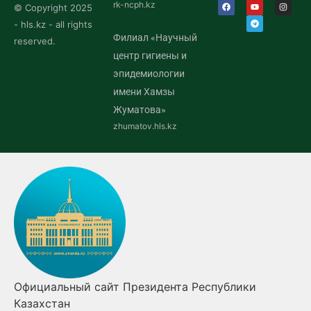
rk-ncph.kz
© Copyright 2025
- hls.kz - all rights
Филиал «Научный
reserved.
центр гигиены и
эпидемиологии
имени Хамзы
Жуматова»
zhumatov.hls.kz
Официальный сайт Президента Республики
Казахстан