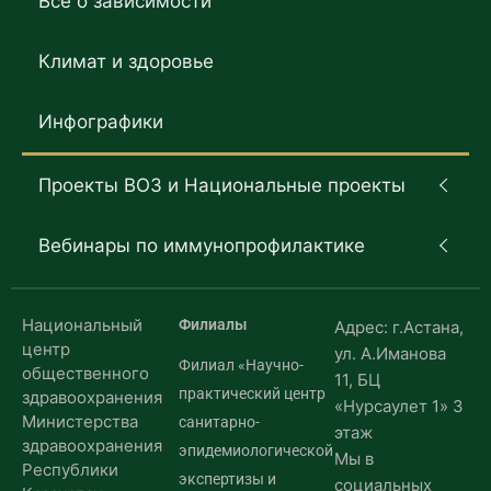
Все о зависимости
Климат и здоровье
Инфографики
Проекты ВОЗ и Национальные проекты
Вебинары по иммунопрофилактике
Национальный
Филиалы
Адрес: г.Астана,
центр
ул. А.Иманова
Филиал «Научно-
общественного
11, БЦ
практический центр
здравоохранения
«Нурсаулет 1» 3
Министерства
санитарно-
этаж
здравоохранения
эпидемиологической
Мы в
Республики
экспертизы и
социальных