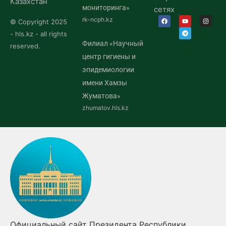
Казахстан
мониторинга»
сетях
rk-ncph.kz
© Copyright 2025
- hls.kz - all rights
Филиал «Научный
reserved.
центр гигиены и
эпидемиологии
имени Хамзы
Жуматова»
zhumatov.hls.kz
ки