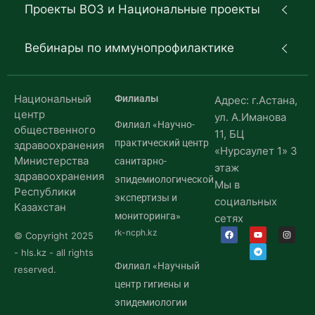
Проекты ВОЗ и Национальные проекты
Вебинары по иммунопрофилактике
Национальный
Филиалы
Адрес: г.Астана,
центр
ул. А.Иманова
Филиал «Научно-
общественного
11, БЦ
практический центр
здравоохранения
«Нурсаулет 1» 3
Министерства
санитарно-
этаж
здравоохранения
эпидемиологической
Мы в
Республики
экспертизы и
социальных
Казахстан
мониторинга»
сетях
rk-ncph.kz
© Copyright 2025
- hls.kz - all rights
Филиал «Научный
reserved.
центр гигиены и
эпидемиологии