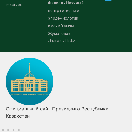
Филиал «Научный
reserved.
центр гигиены и
эпидемиологии
имени Хамзы
Жуматова»
zhumatov.hls.kz
лики
Правительство Республики Казахстан