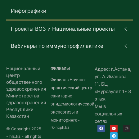
Инфографики
Проекты ВОЗ и Национальные проекты
Вебинары по иммунопрофилактике
Национальный
Филиалы
Адрес: г.Астана,
центр
ул. А.Иманова
Филиал «Научно-
общественного
11, БЦ
практический центр
здравоохранения
«Нурсаулет 1» 3
Министерства
санитарно-
этаж
здравоохранения
эпидемиологической
Мы в
Республики
экспертизы и
социальных
Казахстан
мониторинга»
сетях
rk-ncph.kz
© Copyright 2025
- hls.kz - all rights