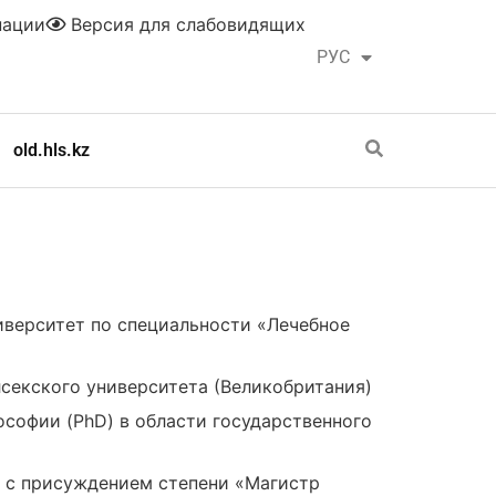
нации
Версия для слабовидящих
РУС
ҚАЗ
old.hls.kz
верситет по специальности «Лечебное
секского университета (Великобритания)
ософии (PhD) в области государственного
 с присуждением степени «Магистр