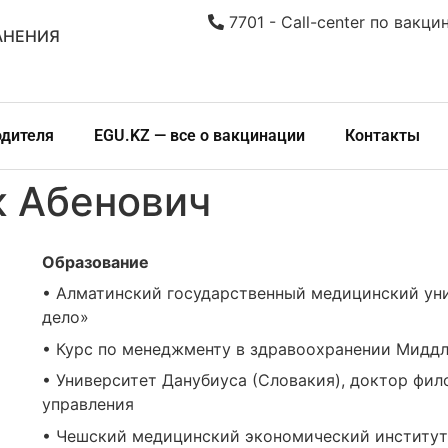
7701 - Call-center по вакци
АНЕНИЯ
одителя
EGU.KZ — все о вакцинации
Контакты
к Абенович
Образование
• Алматинский государственный медицинский уни
дело»
• Курс по менеджменту в здравоохранении Миддл
• Университет Данубиуса (Словакия), доктор фил
управления
• Чешский медицинский экономический институт