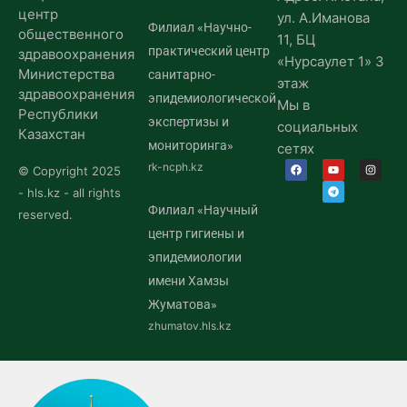
центр
ул. А.Иманова
Филиал «Научно-
общественного
11, БЦ
практический центр
здравоохранения
«Нурсаулет 1» 3
Министерства
санитарно-
этаж
здравоохранения
эпидемиологической
Мы в
Республики
экспертизы и
социальных
Казахстан
мониторинга»
сетях
rk-ncph.kz
© Copyright 2025
- hls.kz - all rights
Филиал «Научный
reserved.
центр гигиены и
эпидемиологии
имени Хамзы
Жуматова»
zhumatov.hls.kz