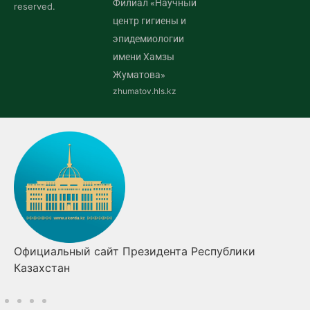
Филиал «Научный
reserved.
центр гигиены и
эпидемиологии
имени Хамзы
Жуматова»
zhumatov.hls.kz
Официальный сайт Президента Республики
Казахстан