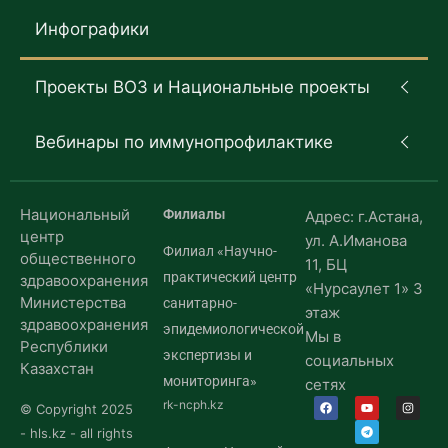
Инфографики
Проекты ВОЗ и Национальные проекты
Вебинары по иммунопрофилактике
Национальный
Филиалы
Адрес: г.Астана,
центр
ул. А.Иманова
Филиал «Научно-
общественного
11, БЦ
практический центр
здравоохранения
«Нурсаулет 1» 3
Министерства
санитарно-
этаж
здравоохранения
эпидемиологической
Мы в
Республики
экспертизы и
социальных
Казахстан
мониторинга»
сетях
rk-ncph.kz
© Copyright 2025
- hls.kz - all rights