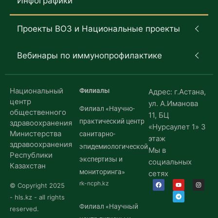
Инфографики
Проекты ВОЗ и Национальные проекты
Вебинары по иммунопрофилактике
Национальный
Филиалы
Адрес: г.Астана,
центр
ул. А.Иманова
Филиал «Научно-
общественного
11, БЦ
практический центр
здравоохранения
«Нурсаулет 1» 3
Министерства
санитарно-
этаж
здравоохранения
эпидемиологической
Мы в
Республики
экспертизы и
социальных
Казахстан
мониторинга»
сетях
rk-ncph.kz
© Copyright 2025
- hls.kz - all rights
Филиал «Научный
reserved.