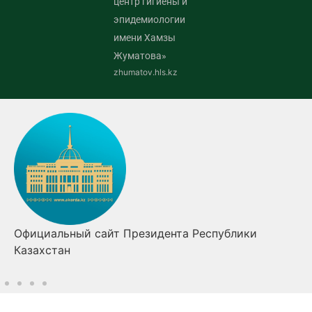
центр гигиены и
эпидемиологии
имени Хамзы
Жуматова»
zhumatov.hls.kz
Официальный сайт Президента Республики
Казахстан