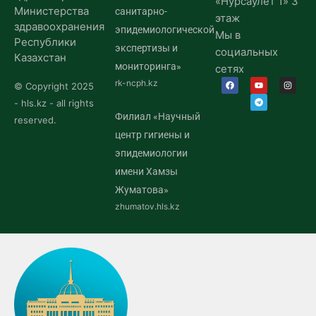
«Нурсаулет 1» 3
Министерства
санитарно-
этаж
здравоохранения
эпидемиологической
Мы в
Республики
экспертизы и
социальных
Казахстан
мониторинга»
сетях
rk-ncph.kz
© Copyright 2025
- hls.kz - all rights
Филиал «Научный
reserved.
центр гигиены и
эпидемиологии
имени Хамзы
Жуматова»
zhumatov.hls.kz