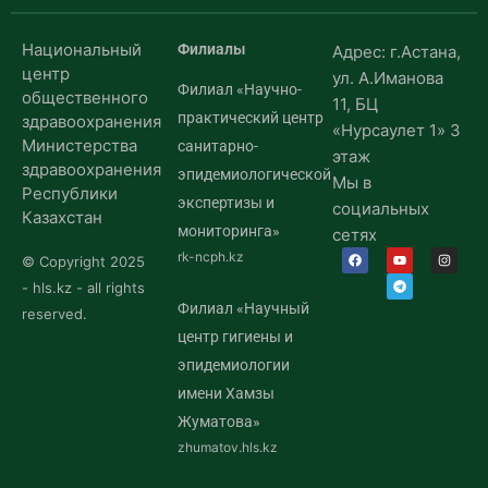
Национальный
Филиалы
Адрес: г.Астана,
центр
ул. А.Иманова
Филиал «Научно-
общественного
11, БЦ
практический центр
здравоохранения
«Нурсаулет 1» 3
Министерства
санитарно-
этаж
здравоохранения
эпидемиологической
Мы в
Республики
экспертизы и
социальных
Казахстан
мониторинга»
сетях
rk-ncph.kz
© Copyright 2025
- hls.kz - all rights
Филиал «Научный
reserved.
центр гигиены и
эпидемиологии
имени Хамзы
Жуматова»
zhumatov.hls.kz