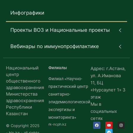
Инфографики
Проекты ВОЗ и Национальные проекты
Вебинары по иммунопрофилактике
Национальный
Филиалы
Адрес: г.Астана,
центр
ул. А.Иманова
Филиал «Научно-
общественного
11, БЦ
практический центр
здравоохранения
«Нурсаулет 1» 3
Министерства
санитарно-
этаж
здравоохранения
эпидемиологической
Мы в
Республики
экспертизы и
социальных
Казахстан
мониторинга»
сетях
rk-ncph.kz
© Copyright 2025
- hls.kz - all rights