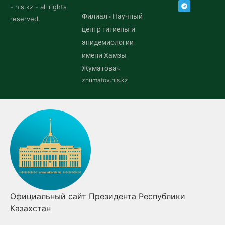
- hls.kz - all rights
Филиал «Научный
reserved.
центр гигиены и
эпидемиологии
имени Хамзы
Жуматова»
zhumatov.hls.kz
та Республики
Правительство Республики К