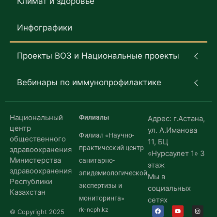
Климат и здоровье
Инфографики
Проекты ВОЗ и Национальные проекты
Вебинары по иммунопрофилактике
Национальный
Филиалы
Адрес: г.Астана,
центр
ул. А.Иманова
Филиал «Научно-
общественного
11, БЦ
практический центр
здравоохранения
«Нурсаулет 1» 3
Министерства
санитарно-
этаж
здравоохранения
эпидемиологической
Мы в
Республики
экспертизы и
социальных
Казахстан
мониторинга»
сетях
rk-ncph.kz
© Copyright 2025