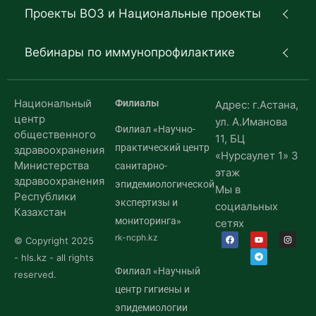
Проекты ВОЗ и Национальные проекты
Вебинары по иммунопрофилактике
Национальный
Филиалы
Адрес: г.Астана,
центр
ул. А.Иманова
Филиал «Научно-
общественного
11, БЦ
практический центр
здравоохранения
«Нурсаулет 1» 3
Министерства
санитарно-
этаж
здравоохранения
эпидемиологической
Мы в
Республики
экспертизы и
социальных
Казахстан
мониторинга»
сетях
rk-ncph.kz
© Copyright 2025
- hls.kz - all rights
Филиал «Научный
reserved.
центр гигиены и
эпидемиологии