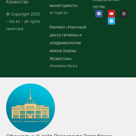
Казахстан
мониторинга»
сетях
rk-ncph.kz
© Copyright 2025
- hls.kz - all rights
Филиал «Научный
reserved.
центр гигиены и
эпидемиологии
имени Хамзы
Жуматова»
zhumatov.hls.kz
Официальный сайт Президента Республики