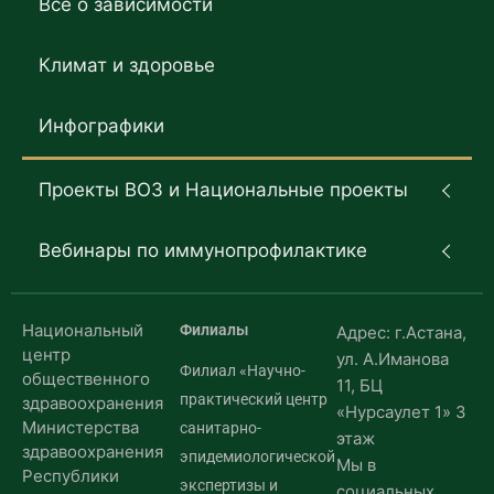
Все о зависимости
Климат и здоровье
Инфографики
Проекты ВОЗ и Национальные проекты
Вебинары по иммунопрофилактике
Национальный
Филиалы
Адрес: г.Астана,
центр
ул. А.Иманова
Филиал «Научно-
общественного
11, БЦ
практический центр
здравоохранения
«Нурсаулет 1» 3
Министерства
санитарно-
этаж
здравоохранения
эпидемиологической
Мы в
Республики
экспертизы и
социальных