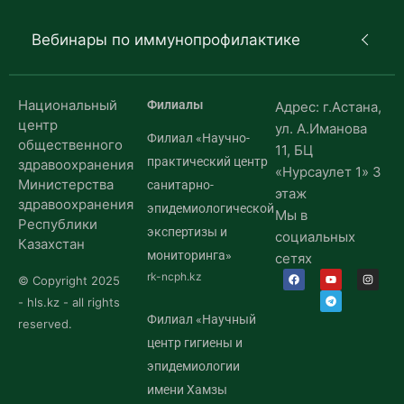
Вебинары по иммунопрофилактике
Национальный
Филиалы
Адрес: г.Астана,
центр
ул. А.Иманова
Филиал «Научно-
общественного
11, БЦ
практический центр
здравоохранения
«Нурсаулет 1» 3
Министерства
санитарно-
этаж
здравоохранения
эпидемиологической
Мы в
Республики
экспертизы и
социальных
Казахстан
мониторинга»
сетях
rk-ncph.kz
© Copyright 2025
- hls.kz - all rights
Филиал «Научный
reserved.
центр гигиены и
эпидемиологии
имени Хамзы