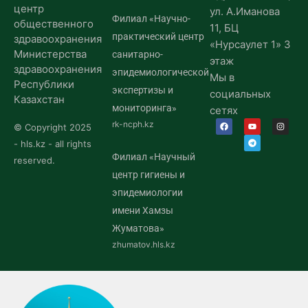
центр
ул. А.Иманова
Филиал «Научно-
общественного
11, БЦ
практический центр
здравоохранения
«Нурсаулет 1» 3
Министерства
санитарно-
этаж
здравоохранения
эпидемиологической
Мы в
Республики
экспертизы и
социальных
Казахстан
мониторинга»
сетях
rk-ncph.kz
© Copyright 2025
- hls.kz - all rights
Филиал «Научный
reserved.
центр гигиены и
эпидемиологии
имени Хамзы
Жуматова»
zhumatov.hls.kz