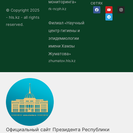
мониторинга»
сетях
rk-ncph.kz
© Copyright 2025
- hls.kz - all rights
Филиал «Научный
reserved.
центр гигиены и
эпидемиологии
имени Хамзы
Жуматова»
zhumatov.hls.kz
Официальный сайт Президента Республики