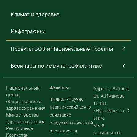
Климат и здоровье
Инфографики
Проекты ВОЗ и Национальные проекты
Вебинары по иммунопрофилактике
Национальный
Филиалы
Адрес: г.Астана,
центр
ул. А.Иманова
Филиал «Научно-
общественного
11, БЦ
практический центр
здравоохранения
«Нурсаулет 1» 3
Министерства
санитарно-
этаж
здравоохранения
эпидемиологической
Мы в
Республики
экспертизы и
социальных
Казахстан