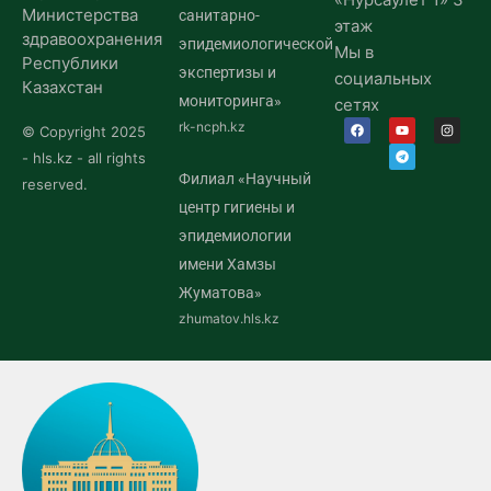
Министерства
санитарно-
этаж
здравоохранения
эпидемиологической
Мы в
Республики
экспертизы и
социальных
Казахстан
мониторинга»
сетях
rk-ncph.kz
© Copyright 2025
- hls.kz - all rights
Филиал «Научный
reserved.
центр гигиены и
эпидемиологии
имени Хамзы
Жуматова»
zhumatov.hls.kz