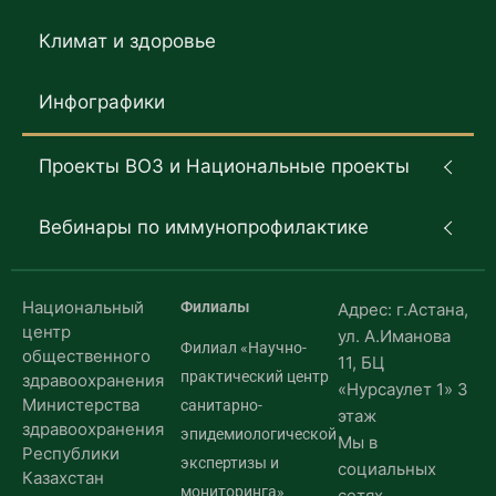
Климат и здоровье
Инфографики
Проекты ВОЗ и Национальные проекты
Вебинары по иммунопрофилактике
Национальный
Филиалы
Адрес: г.Астана,
центр
ул. А.Иманова
Филиал «Научно-
общественного
11, БЦ
практический центр
здравоохранения
«Нурсаулет 1» 3
Министерства
санитарно-
этаж
здравоохранения
эпидемиологической
Мы в
Республики
экспертизы и
социальных
Казахстан
мониторинга»
сетях