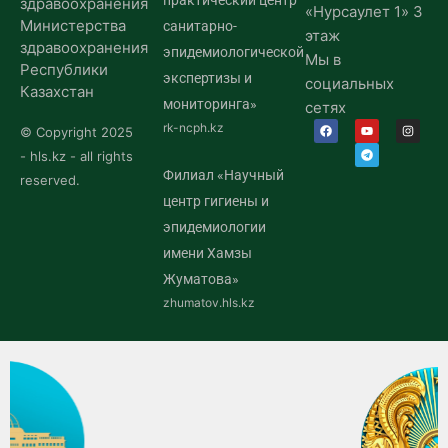
практический центр
здравоохранения
«Нурсаулет 1» 3
Министерства
санитарно-
этаж
здравоохранения
эпидемиологической
Мы в
Республики
экспертизы и
социальных
Казахстан
мониторинга»
сетях
rk-ncph.kz
© Copyright 2025
- hls.kz - all rights
Филиал «Научный
reserved.
центр гигиены и
эпидемиологии
имени Хамзы
Жуматова»
zhumatov.hls.kz